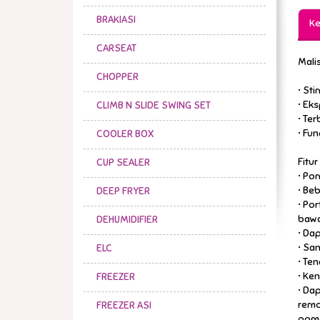
BRAKIASI
Ke
CARSEAT
Malis
CHOPPER
• Sti
• Eks
CLIMB N SLIDE SWING SET
• Ter
• Fu
COOLER BOX
Fitur 
CUP SEALER
• Po
• Be
DEEP FRYER
• Por
baw
DEHUMIDIFIER
• Da
• Sa
ELC
• Te
• Ke
FREEZER
• Da
remo
FREEZER ASI
pom