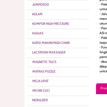
• Pe
JUMPEROO
untu
• Ja
KOLAM
mene
ukur
KOMPOR HIGH PRESSURE
• Pe
ASI 
KULKAS
• Pe
isap
KURSI MAKAN/HIGH CHAIR
• Fu
ting
LACTATION MASSAGER
pemo
• Ak
MAGNETIC TILES
dile
untu
MATRAS PUZZLE
MEJA LIPAT
Prod
MESIN CUCI
NEBULIZER