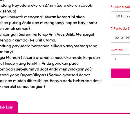
lindung Payudara ukuran 27mm (satu ukuran cocok
Durasi Se
k semua)
ngan khawatir mengenai ukuran karena ini akan
kan puting Anda dan merangsang isapan bayi (satu
an untuk semua).
Periode 
rancangan Sistem Tertutup Anti Arus Balik. Mencegah
mengalir kembali ke unit utama.
lindung payudara berbahan silikon yang merangsang
Jumlah
an bayi.
ngsi Memori (secara otomatis masuk ke mode kerja dan
kat hisap yang terakhir Anda gunakan pada
mpaan sebelumnya saat Anda menyalakannya.)
sesori yang Dapat Dilepas (Semua aksesori dapat
pas dan mudah dibersihkan. Hanya perlu beberapa detik
k merakit semua bagian)
uk Lain