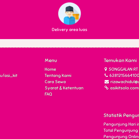
Delivery area luas
Menu
Temukan Kami
Home
SONGGALAN RT 1
u/asi_kit
Tentang Kami
628121566410
Cara Sewa
rizawachidul@
Syarat & Ketentuan
asikitsolo.com
FAQ
Statistik Pengu
Pengunjung Hari ini
Total Pengunjung 
Pengunjung Online