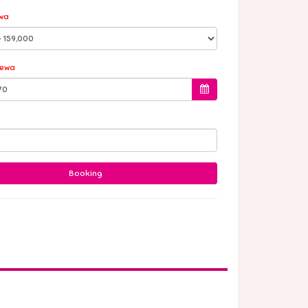
wa
Sewa