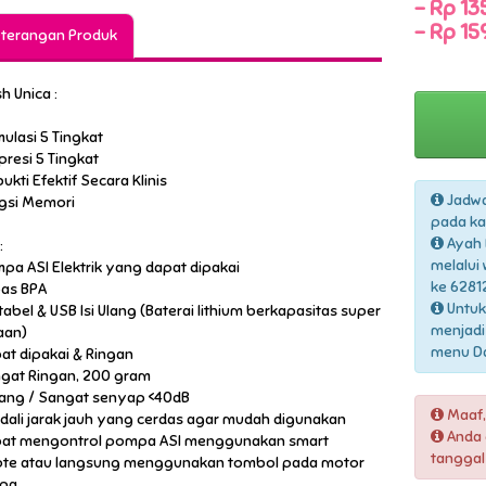
-
Rp 135
-
Rp 159
terangan Produk
h Unica :
mulasi 5 Tingkat
presi 5 Tingkat
bukti Efektif Secara Klinis
Jadwa
ngsi Memori
pada ka
Ayah 
:
melalui
mpa ASI Elektrik yang dapat dipakai
ke 6281
bas BPA
Untuk
tabel & USB Isi Ulang (Baterai lithium berkapasitas super
menjadi
aan)
menu Daf
pat dipakai & Ringan
ngat Ringan, 200 gram
nang / Sangat senyap <40dB
Maaf,
ndali jarak jauh yang cerdas agar mudah digunakan
Anda 
pat mengontrol pompa ASI menggunakan smart
tanggal
te atau langsung menggunakan tombol pada motor
pa