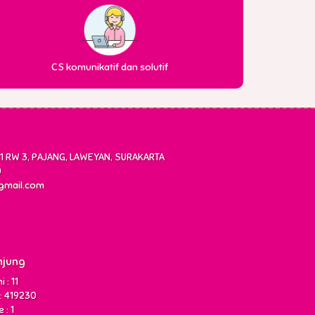
CS komunikatif dan solutif
 RW 3, PAJANG, LAWEYAN, SURAKARTA
0
gmail.com
njung
 : 11
: 419230
 : 1