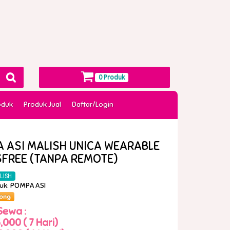
0 Produk
oduk
Produk Jual
Daftar/Login
 ASI MALISH UNICA WEARABLE
FREE (TANPA REMOTE)
LISH
duk: POMPA ASI
ong
Sewa :
,000 ( 7 Hari)