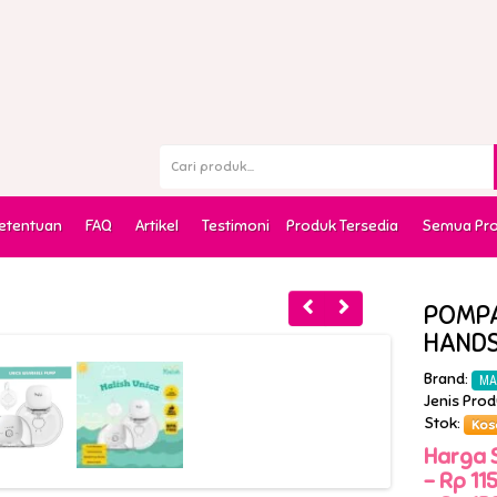
Ketentuan
FAQ
Artikel
Testimoni
Produk Tersedia
Semua Pr
POMPA
HANDS
Brand:
MA
Jenis Pro
Stok:
Kos
Harga 
-
Rp 115