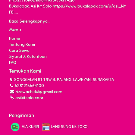
https://tokopedia.link/L4J9krvAzjb
Bukalapak: Asi Kit Solo
https://www.bukalapak.com/u/asi_kit
FB:....
Baca Selengkapnya...
Menu
Home
Tentang Kami
Cara Sewa
Syarat & Ketentuan
FAQ
Temukan Kami
SONGGALAN RT 1 RW 3, PAJANG, LAWEYAN, SURAKARTA
6281215664100
rizawachidul@gmail.com
asikitsolo.com
Pengiriman
VIA KURIR
LANGSUNG KE TOKO