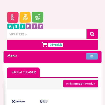
0 Produk
Menu
VACUM CLEANER
Pilih Kategori Produk