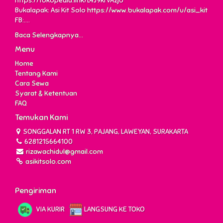
https://tokopedia.link/L4J9krvAzjb
Bukalapak: Asi Kit Solo
https://www.bukalapak.com/u/asi_kit
FB:....
Baca Selengkapnya...
Menu
Home
Tentang Kami
Cara Sewa
Syarat & Ketentuan
FAQ
Temukan Kami
SONGGALAN RT 1 RW 3, PAJANG, LAWEYAN, SURAKARTA
6281215664100
rizawachidul@gmail.com
asikitsolo.com
Pengiriman
VIA KURIR
LANGSUNG KE TOKO