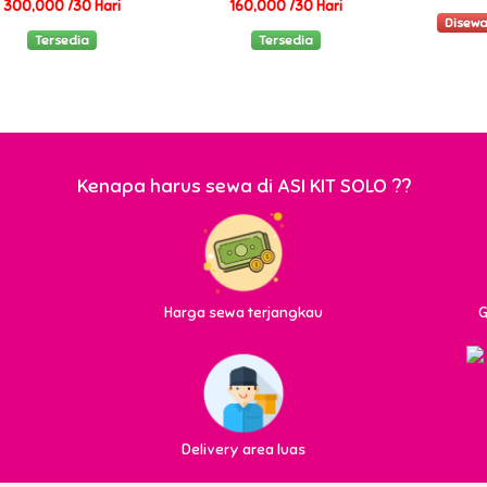
300,000 /30 Hari
160,000 /30 Hari
Disewa
Tersedia
Tersedia
Kenapa harus sewa di ASI KIT SOLO ??
Harga sewa terjangkau
G
Delivery area luas