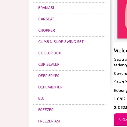
BRAKIASI
CARSEAT
CHOPPER
CLIMB N SLIDE SWING SET
Welc
COOLER BOX
Sewa p
CUP SEALER
terleng
Coverag
DEEP FRYER
Sewa Po
DEHUMIDIFIER
Hubung
ELC
1. 0812
2. 0823
FREEZER
BRE
FREEZER ASI