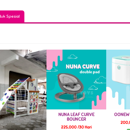
uk Spesial
NUNA LEAF CURVE
OONEW UV STERILIZER
B
BOUNCER
200,000 /30 Hari
320,
225,000 /30 Hari