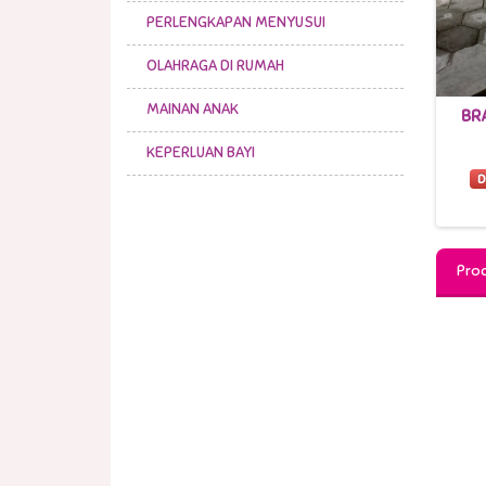
PERLENGKAPAN MENYUSUI
Disewa s.d 20-08-2026
OLAHRAGA DI RUMAH
MAINAN ANAK
BRAKIASI RUMAH PUTIH
399,000 /30 Hari
KEPERLUAN BAYI
Disewa s.d 19-08-2026
Prod