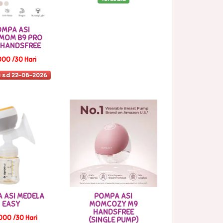
OMPA ASI
MOM B9 PRO
1 HANDSFREE
000 /30 Hari
 s.d 22-08-2026
 ASI MEDELA
POMPA ASI
EASY
MOMCOZY M9
HANDSFREE
000 /30 Hari
(SINGLE PUMP)