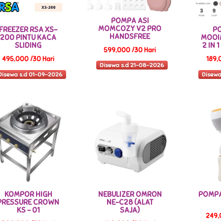
POMPA ASI
MOMCOZY V2 PRO
FREEZER RSA XS-
P
HANDSFREE
200 PINTU KACA
MOOI
SLIDING
2 IN 
599,000 /30 Hari
495,000 /30 Hari
189,
Disewa s.d 21-08-2026
Disewa s.d 01-09-2026
Disewa
KOMPOR HIGH
NEBULIZER OMRON
POMPA
PRESSURE CROWN
NE-C28 (ALAT
KS - 01
SAJA)
249,