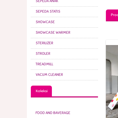
SEPEDA ANAK
SEPEDA STATIS
Prod
SHOWCASE
SHOWCASE WARMER
STERILIZER
STROLER
TREADMILL
VACUM CLEANER
Koleksi
STERILIZER LITTLE GIANT
DORAEMON
FOOD AND BAVERAGE
200,000 /30 Hari