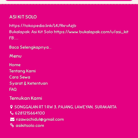
ASI KIT SOLO
https://tokopedia.link/L4J9krvAzjb
Bukalapak: Asi Kit Solo
https://www.bukalapak.com/u/asi_kit
FB:....
Baca Selengkapnya...
Menu
Home
Tentang Kami
Cara Sewa
Syarat & Ketentuan
FAQ
Temukan Kami
SONGGALAN RT 1 RW 3, PAJANG, LAWEYAN, SURAKARTA
6281215664100
rizawachidul@gmail.com
asikitsolo.com