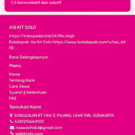
CS komunikatif dan solutif
ASI KIT SOLO
https://tokopedia.link/L4J9krvAzjb
Bukalapak: Asi Kit Solo
https://www.bukalapak.com/u/asi_kit
FB:....
Baca Selengkapnya...
Menu
Home
Tentang Kami
Cara Sewa
Syarat & Ketentuan
FAQ
Temukan Kami
SONGGALAN RT 1 RW 3, PAJANG, LAWEYAN, SURAKARTA
6281215664100
rizawachidul@gmail.com
asikitsolo.com