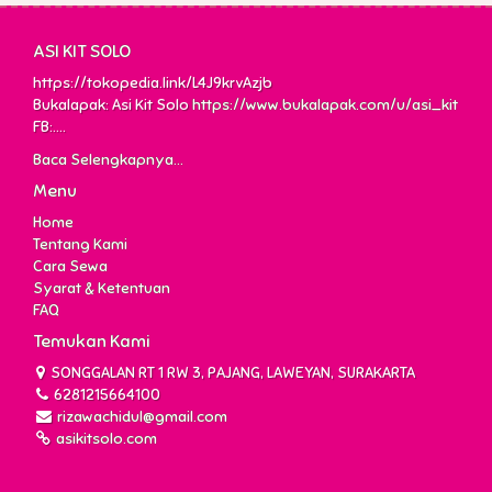
ASI KIT SOLO
https://tokopedia.link/L4J9krvAzjb
Bukalapak: Asi Kit Solo
https://www.bukalapak.com/u/asi_kit
FB:....
Baca Selengkapnya...
Menu
Home
Tentang Kami
Cara Sewa
Syarat & Ketentuan
FAQ
Temukan Kami
SONGGALAN RT 1 RW 3, PAJANG, LAWEYAN, SURAKARTA
6281215664100
rizawachidul@gmail.com
asikitsolo.com