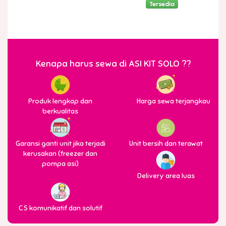
Tersedia
Kenapa harus sewa di ASI KIT SOLO ??
Produk lengkap dan
Harga sewa terjangkau
berkualitas
Garansi ganti unit jika terjadi
Unit bersih dan terawat
kerusakan (freezer dan
pompa asi)
Delivery area luas
CS komunikatif dan solutif