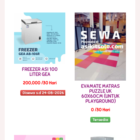
FREEZER ASI 100
LITER GEA
200,000 /30 Hari
EVAMATE MATRAS
PUZZLE UK
Disewa s.d 24-08-2026
60X60CM (UNTUK
PLAYGROUND)
0 /30 Hari
Tersedia