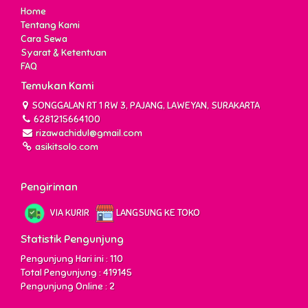
Home
Tentang Kami
Cara Sewa
Syarat & Ketentuan
FAQ
Temukan Kami
SONGGALAN RT 1 RW 3, PAJANG, LAWEYAN, SURAKARTA
6281215664100
rizawachidul@gmail.com
asikitsolo.com
Pengiriman
VIA KURIR
LANGSUNG KE TOKO
Statistik Pengunjung
Pengunjung Hari ini : 110
Total Pengunjung : 419145
Pengunjung Online : 2