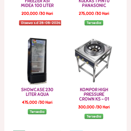
FREEZER ASI
KULKAS 1 PINTU
MIDEA 100 LITER
PANASONIC
200,000 /30 Hari
275,000 /30 Hari
Disewa s.d 28-08-2026
Tersedia
SHOWCASE 230
KOMPOR HIGH
LITER AQUA
PRESSURE
CROWN KS - 01
475,000 /30 Hari
300,000 /30 Hari
Tersedia
Tersedia