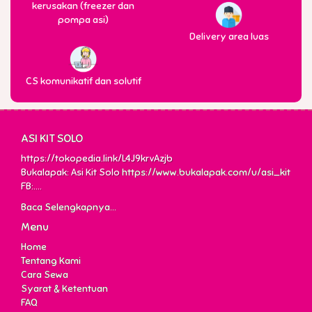
kerusakan (freezer dan
pompa asi)
Delivery area luas
CS komunikatif dan solutif
ASI KIT SOLO
https://tokopedia.link/L4J9krvAzjb
Bukalapak: Asi Kit Solo
https://www.bukalapak.com/u/asi_kit
FB:....
Baca Selengkapnya...
Menu
Home
Tentang Kami
Cara Sewa
Syarat & Ketentuan
FAQ