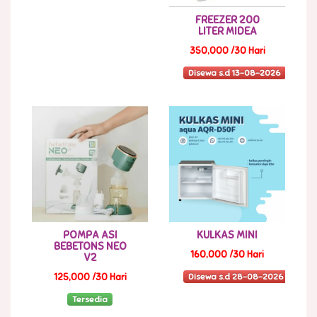
FREEZER 200
LITER MIDEA
350,000 /30 Hari
Disewa s.d 13-08-2026
POMPA ASI
KULKAS MINI
BEBETONS NEO
160,000 /30 Hari
V2
Disewa s.d 28-08-2026
125,000 /30 Hari
Tersedia