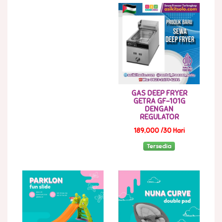
GAS DEEP FRYER
GETRA GF-101G
DENGAN
REGULATOR
189,000 /30 Hari
Tersedia