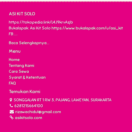
ASI KIT SOLO
https://tokopedia.link/L4J9krvAzjb
Bukalapak: Asi Kit Solo
https://www.bukalapak.com/u/asi_kit
FB:....
Baca Selengkapnya...
Menu
Home
Tentang Kami
Cara Sewa
Syarat & Ketentuan
FAQ
Temukan Kami
SONGGALAN RT 1 RW 3, PAJANG, LAWEYAN, SURAKARTA
6281215664100
rizawachidul@gmail.com
asikitsolo.com