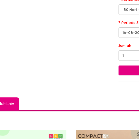
Periode 
Jumlah
uk Lain