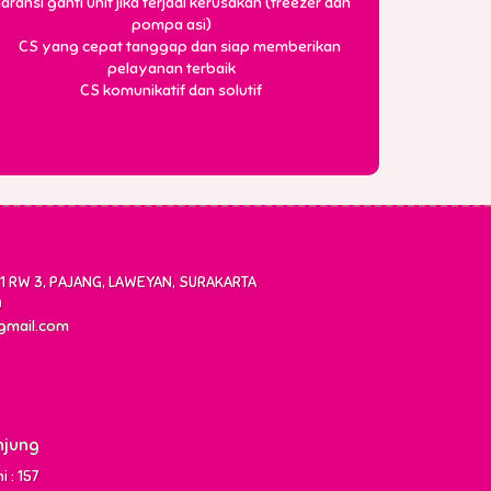
aransi ganti unit jika terjadi kerusakan (freezer dan
pompa asi)
CS komunikatif dan solutif
 RW 3, PAJANG, LAWEYAN, SURAKARTA
0
gmail.com
njung
 : 157