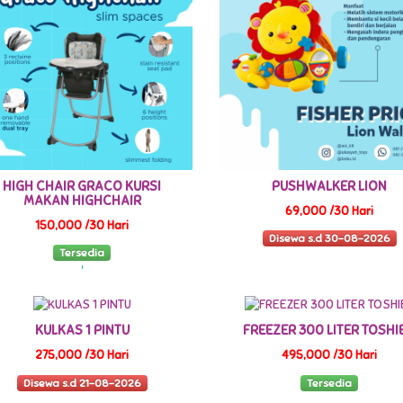
HIGH CHAIR GRACO KURSI
PUSHWALKER LION
MAKAN HIGHCHAIR
69,000 /30 Hari
150,000 /30 Hari
Disewa s.d 30-08-2026
Tersedia
KULKAS 1 PINTU
FREEZER 300 LITER TOSHI
275,000 /30 Hari
495,000 /30 Hari
Disewa s.d 21-08-2026
Tersedia