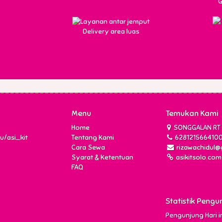
G
Delivery area luas
Menu
Temukan Kami
Home
SONGGALAN RT 1
u/asi_kit
Tentang Kami
628121566410
Cara Sewa
rizawachidul@
Syarat & Ketentuan
asikitsolo.com
FAQ
Statistik Pengu
Pengunjung Hari ini