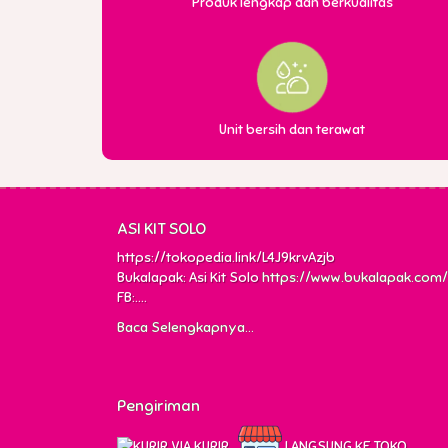
Produk lengkap dan berkualitas
Unit bersih dan terawat
ASI KIT SOLO
https://tokopedia.link/L4J9krvAzjb
Bukalapak: Asi Kit Solo
https://www.bukalapak.com/
FB:....
Baca Selengkapnya...
Pengiriman
VIA KURIR
LANGSUNG KE TOKO