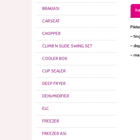
BRAKIASI
Ke
CARSEAT
Pikle
CHOPPER
- ti
- da
CLIMB N SLIDE SWING SET
- me
COOLER BOX
CUP SEALER
DEEP FRYER
DEHUMIDIFIER
ELC
FREEZER
FREEZER ASI