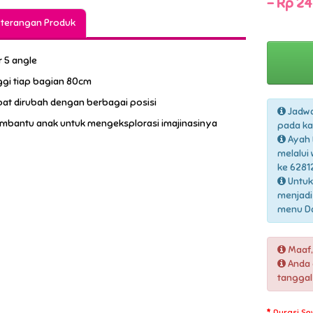
-
Rp 24
terangan Produk
r 5 angle
nggi tiap bagian 80cm
pat dirubah dengan berbagai posisi
Jadwa
mbantu anak untuk mengeksplorasi imajinasinya
pada ka
Ayah 
melalui
ke 6281
Untuk
menjadi
menu Daf
Maaf,
Anda 
tanggal
Durasi Se