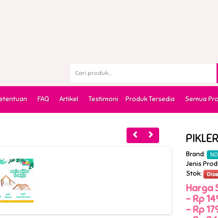
Ketentuan
FAQ
Artikel
Testimoni
Produk Tersedia
Semua Pr
PIKLE
Brand:
NO
Jenis Prod
Stok:
Dis
Harga 
-
Rp 149
-
Rp 179