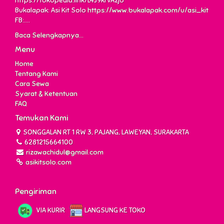
https://tokopedia.link/L4J9krvAzjb
Bukalapak: Asi Kit Solo
https://www.bukalapak.com/u/asi_kit
FB:....
Baca Selengkapnya...
Menu
Home
Tentang Kami
Cara Sewa
Syarat & Ketentuan
FAQ
Temukan Kami
SONGGALAN RT 1 RW 3, PAJANG, LAWEYAN, SURAKARTA
6281215664100
rizawachidul@gmail.com
asikitsolo.com
Pengiriman
VIA KURIR
LANGSUNG KE TOKO